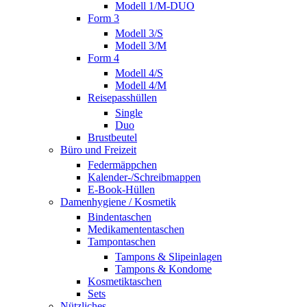
Modell 1/M-DUO
Form 3
Modell 3/S
Modell 3/M
Form 4
Modell 4/S
Modell 4/M
Reisepasshüllen
Single
Duo
Brustbeutel
Büro und Freizeit
Federmäppchen
Kalender-/Schreibmappen
E-Book-Hüllen
Damenhygiene / Kosmetik
Bindentaschen
Medikamententaschen
Tampontaschen
Tampons & Slipeinlagen
Tampons & Kondome
Kosmetiktaschen
Sets
Nützliches