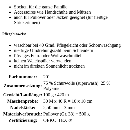
Socken für die ganze Familie
Accessoires wie Handschuhe und Mützen
auch für Pullover oder Jacken geeignet (für fleißige
Strickerinnen)
Pflegehinweise
waschbar bei 40 Grad, Pflegeleicht oder Schonwaschgang
niedrige Umdrehungszahl beim Schleudern
flüssiges Fein- oder Wollwaschmittel
keinen Weichspüler verwenden
nicht im direkten Sonnenlicht trocknen
Farbnummer:
201
75 % Schurwolle (superwash), 25 %
Zusammensetzung:
Polyamid
Gewicht/Lauflänge:
100 g / 420 m
Maschenprobe:
30 M x 40 R = 10 x 10 cm
Nadelstärke:
2,50 mm – 3 mm
Materialverbrauch:
Pullover (Gr. 38) = 500 g
Zertifizierung:
OEKO-TEX ®