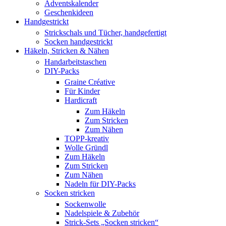
Adventskalender
Geschenkideen
Handgestrickt
Strickschals und Tücher, handgefertigt
Socken handgestrickt
Häkeln, Stricken & Nähen
Handarbeitstaschen
DIY-Packs
Graine Créative
Für Kinder
Hardicraft
Zum Häkeln
Zum Stricken
Zum Nähen
TOPP-kreativ
Wolle Gründl
Zum Häkeln
Zum Stricken
Zum Nähen
Nadeln für DIY-Packs
Socken stricken
Sockenwolle
Nadelspiele & Zubehör
Strick-Sets „Socken stricken“