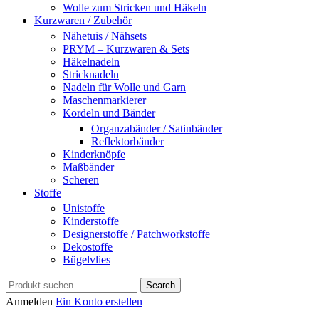
Wolle zum Stricken und Häkeln
Kurzwaren / Zubehör
Nähetuis / Nähsets
PRYM – Kurzwaren & Sets
Häkelnadeln
Stricknadeln
Nadeln für Wolle und Garn
Maschenmarkierer
Kordeln und Bänder
Organzabänder / Satinbänder
Reflektorbänder
Kinderknöpfe
Maßbänder
Scheren
Stoffe
Unistoffe
Kinderstoffe
Designerstoffe / Patchworkstoffe
Dekostoffe
Bügelvlies
Search
Anmelden
Ein Konto erstellen