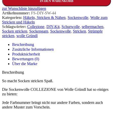
IN DEN WARENKORB
zur Wunschliste hinzufügen
Artikelnummer:
FS-DIY-SW-44
Kategorien:
Häkeln, Stricken & Nähen
,
Sockenwolle
,
Wolle zum
Stricken und Häkeln
Schlagwörter:
Collezione
,
DIY-Kit
,
Schurwolle
,
selbermachen
,
Socken stricken
,
Sockengarn
,
Sockenwolle
,
Stricken
,
Strümpfe
stricken
,
wolle Gründl
Beschreibung
Zusätzliche Informationen
Produktsicherheit
Bewertungen (0)
Über die Marke
Beschreibung
So macht Socken stricken Spaß.
Die Sockenwolle COLLEZIONE von Wolle Gründl hat so einiges
zu bieten:
Jede Farbnummer bringt nicht nur andere Farben, sondern auch
andere Muster zum Vorschein.