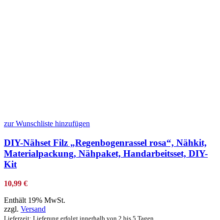
zur Wunschliste hinzufügen
DIY-Nähset Filz „Regenbogenrassel rosa“, Nähkit,
Materialpackung, Nähpaket, Handarbeitsset, DIY-
Kit
10,99
€
Enthält 19% MwSt.
zzgl.
Versand
Lieferzeit: Lieferung erfolgt innerhalb von 2 bis 5 Tagen