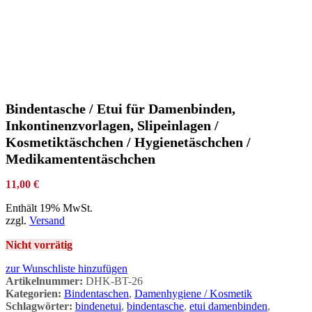
Bindentasche / Etui für Damenbinden,
Inkontinenzvorlagen, Slipeinlagen /
Kosmetiktäschchen / Hygienetäschchen /
Medikamententäschchen
11,00
€
Enthält 19% MwSt.
zzgl.
Versand
Nicht vorrätig
zur Wunschliste hinzufügen
Artikelnummer:
DHK-BT-26
Kategorien:
Bindentaschen
,
Damenhygiene / Kosmetik
Schlagwörter:
bindenetui
,
bindentasche
,
etui damenbinden
,