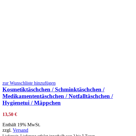
zur Wunschliste hinzufügen
Kosmetiktäschchen / Schminktäschchen /
Medikamententäschchen / Notfalltäschchen /
Hygienetui / Mäppchen
13,50
€
Enthält 19% MwSt.
zzgl.
Versand
Lieferzeit: Lieferung erfolgt innerhalb von 2 bis 5 Tagen