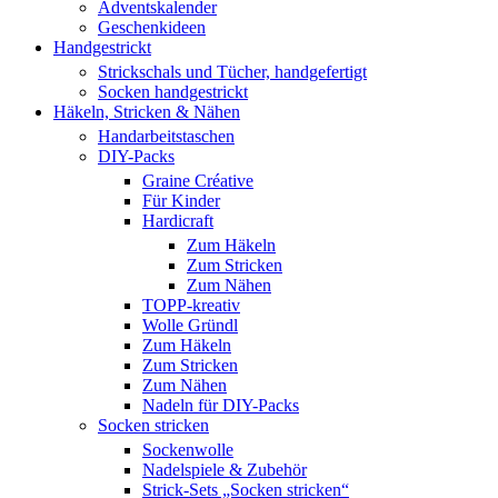
Adventskalender
Geschenkideen
Handgestrickt
Strickschals und Tücher, handgefertigt
Socken handgestrickt
Häkeln, Stricken & Nähen
Handarbeitstaschen
DIY-Packs
Graine Créative
Für Kinder
Hardicraft
Zum Häkeln
Zum Stricken
Zum Nähen
TOPP-kreativ
Wolle Gründl
Zum Häkeln
Zum Stricken
Zum Nähen
Nadeln für DIY-Packs
Socken stricken
Sockenwolle
Nadelspiele & Zubehör
Strick-Sets „Socken stricken“