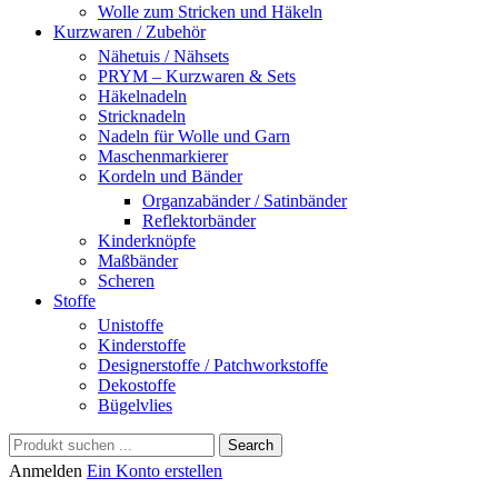
Wolle zum Stricken und Häkeln
Kurzwaren / Zubehör
Nähetuis / Nähsets
PRYM – Kurzwaren & Sets
Häkelnadeln
Stricknadeln
Nadeln für Wolle und Garn
Maschenmarkierer
Kordeln und Bänder
Organzabänder / Satinbänder
Reflektorbänder
Kinderknöpfe
Maßbänder
Scheren
Stoffe
Unistoffe
Kinderstoffe
Designerstoffe / Patchworkstoffe
Dekostoffe
Bügelvlies
Search
Anmelden
Ein Konto erstellen