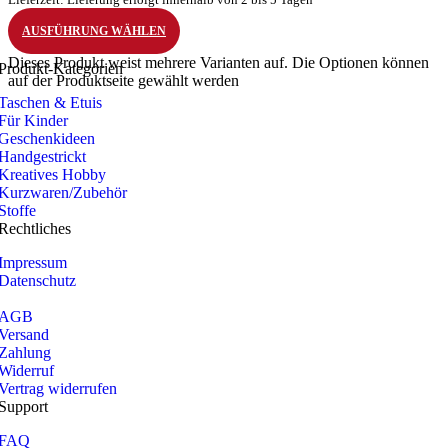
AUSFÜHRUNG WÄHLEN
Dieses Produkt weist mehrere Varianten auf. Die Optionen können
Produkt-Kategorien
auf der Produktseite gewählt werden
Taschen & Etuis
Für Kinder
Geschenkideen
Handgestrickt
Kreatives Hobby
Kurzwaren/Zubehör
Stoffe
Rechtliches
Impressum
Datenschutz
AGB
Versand
Zahlung
Widerruf
Vertrag widerrufen
Support
FAQ