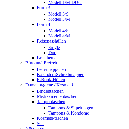
Modell 1/M-DUO
Form 3
Modell 3/S
Modell 3/M
Form 4
Modell 4/S
Modell 4/M
Reisepasshüllen
Single
Duo
Brustbeutel
Büro und Freizeit
Federmäppchen
Kalender-/Schreibmappen
E-Book-Hüllen
Damenhygiene / Kosmetik
Bindentaschen
Medikamententaschen
Tampontaschen
Tampons & Slipeinlagen
Tampons & Kondome
Kosmetiktaschen
Sets
Nützliches