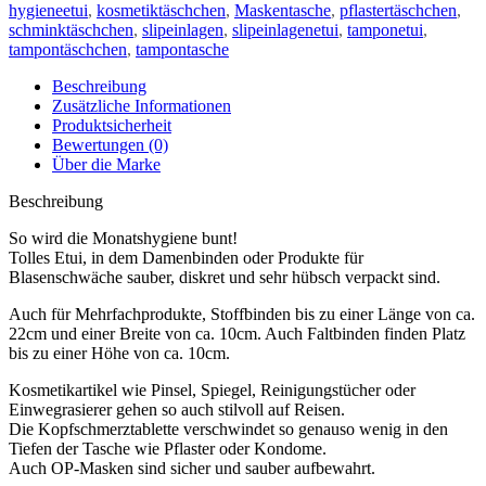
hygieneetui
,
kosmetiktäschchen
,
Maskentasche
,
pflastertäschchen
,
schminktäschchen
,
slipeinlagen
,
slipeinlagenetui
,
tamponetui
,
tampontäschchen
,
tampontasche
Beschreibung
Zusätzliche Informationen
Produktsicherheit
Bewertungen (0)
Über die Marke
Beschreibung
So wird die Monatshygiene bunt!
Tolles Etui, in dem Damenbinden oder Produkte für
Blasenschwäche sauber, diskret und sehr hübsch verpackt sind.
Auch für Mehrfachprodukte, Stoffbinden bis zu einer Länge von ca.
22cm und einer Breite von ca. 10cm. Auch Faltbinden finden Platz
bis zu einer Höhe von ca. 10cm.
Kosmetikartikel wie Pinsel, Spiegel, Reinigungstücher oder
Einwegrasierer gehen so auch stilvoll auf Reisen.
Die Kopfschmerztablette verschwindet so genauso wenig in den
Tiefen der Tasche wie Pflaster oder Kondome.
Auch OP-Masken sind sicher und sauber aufbewahrt.