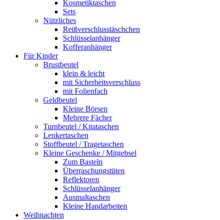
Kosmetiktaschen
Sets
Nützliches
Reißverschlusstäschchen
Schlüsselanhänger
Kofferanhänger
Für Kinder
Brustbeutel
klein & leicht
mit Sicherheitsverschluss
mit Folienfach
Geldbeutel
Kleine Börsen
Mehrere Fächer
Turnbeutel / Kitataschen
Lenkertaschen
Stoffbeutel / Tragetaschen
Kleine Geschenke / Mitgebsel
Zum Basteln
Überraschungstüten
Reflektoren
Schlüsselanhänger
Ausmaltaschen
Kleine Handarbeiten
Weihnachten