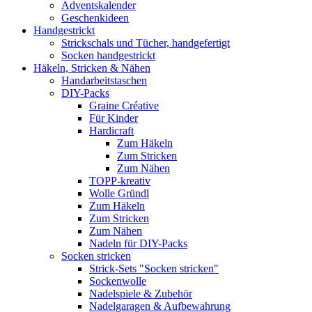
Adventskalender
Geschenkideen
Handgestrickt
Strickschals und Tücher, handgefertigt
Socken handgestrickt
Häkeln, Stricken & Nähen
Handarbeitstaschen
DIY-Packs
Graine Créative
Für Kinder
Hardicraft
Zum Häkeln
Zum Stricken
Zum Nähen
TOPP-kreativ
Wolle Gründl
Zum Häkeln
Zum Stricken
Zum Nähen
Nadeln für DIY-Packs
Socken stricken
Strick-Sets "Socken stricken"
Sockenwolle
Nadelspiele & Zubehör
Nadelgaragen & Aufbewahrung