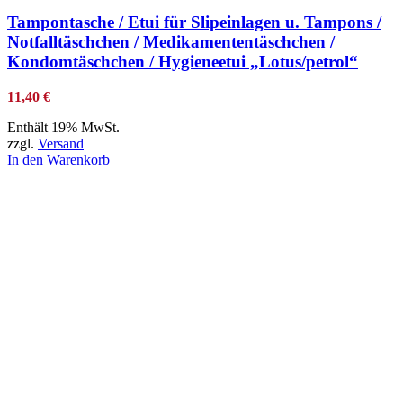
Tampontasche / Etui für Slipeinlagen u. Tampons /
Notfalltäschchen / Medikamententäschchen /
Kondomtäschchen / Hygieneetui „Lotus/petrol“
11,40
€
Enthält 19% MwSt.
zzgl.
Versand
In den Warenkorb