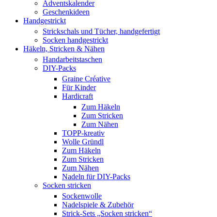
Adventskalender
Geschenkideen
Handgestrickt
Strickschals und Tücher, handgefertigt
Socken handgestrickt
Häkeln, Stricken & Nähen
Handarbeitstaschen
DIY-Packs
Graine Créative
Für Kinder
Hardicraft
Zum Häkeln
Zum Stricken
Zum Nähen
TOPP-kreativ
Wolle Gründl
Zum Häkeln
Zum Stricken
Zum Nähen
Nadeln für DIY-Packs
Socken stricken
Sockenwolle
Nadelspiele & Zubehör
Strick-Sets „Socken stricken“