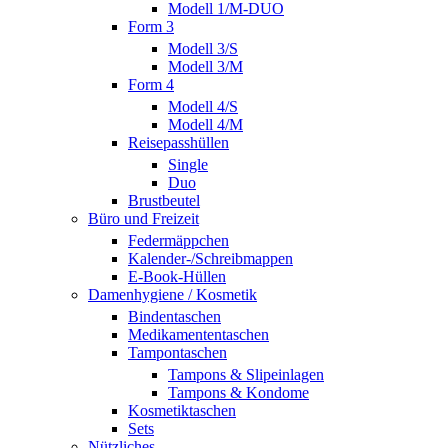
Modell 1/M-DUO
Form 3
Modell 3/S
Modell 3/M
Form 4
Modell 4/S
Modell 4/M
Reisepasshüllen
Single
Duo
Brustbeutel
Büro und Freizeit
Federmäppchen
Kalender-/Schreibmappen
E-Book-Hüllen
Damenhygiene / Kosmetik
Bindentaschen
Medikamententaschen
Tampontaschen
Tampons & Slipeinlagen
Tampons & Kondome
Kosmetiktaschen
Sets
Nützliches