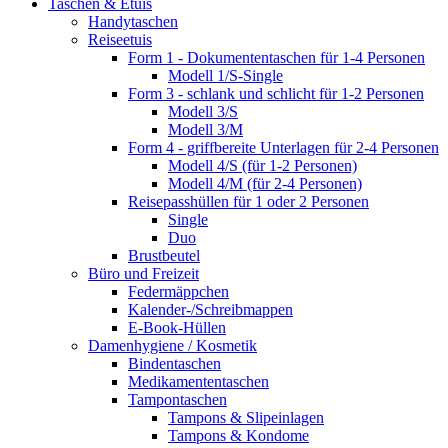
Taschen & Etuis
Handytaschen
Reiseetuis
Form 1 - Dokumententaschen für 1-4 Personen
Modell 1/S-Single
Form 3 - schlank und schlicht für 1-2 Personen
Modell 3/S
Modell 3/M
Form 4 - griffbereite Unterlagen für 2-4 Personen
Modell 4/S (für 1-2 Personen)
Modell 4/M (für 2-4 Personen)
Reisepasshüllen für 1 oder 2 Personen
Single
Duo
Brustbeutel
Büro und Freizeit
Federmäppchen
Kalender-/Schreibmappen
E-Book-Hüllen
Damenhygiene / Kosmetik
Bindentaschen
Medikamententaschen
Tampontaschen
Tampons & Slipeinlagen
Tampons & Kondome