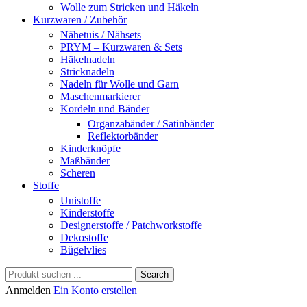
Wolle zum Stricken und Häkeln
Kurzwaren / Zubehör
Nähetuis / Nähsets
PRYM – Kurzwaren & Sets
Häkelnadeln
Stricknadeln
Nadeln für Wolle und Garn
Maschenmarkierer
Kordeln und Bänder
Organzabänder / Satinbänder
Reflektorbänder
Kinderknöpfe
Maßbänder
Scheren
Stoffe
Unistoffe
Kinderstoffe
Designerstoffe / Patchworkstoffe
Dekostoffe
Bügelvlies
Search
Anmelden
Ein Konto erstellen