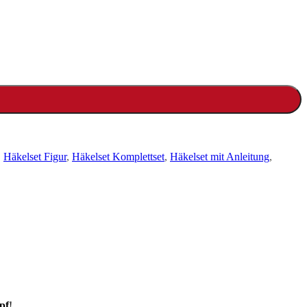
,
Häkelset Figur
,
Häkelset Komplettset
,
Häkelset mit Anleitung
,
pf
!