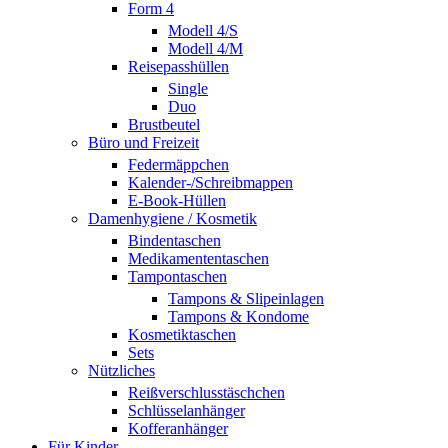
Form 4
Modell 4/S
Modell 4/M
Reisepasshüllen
Single
Duo
Brustbeutel
Büro und Freizeit
Federmäppchen
Kalender-/Schreibmappen
E-Book-Hüllen
Damenhygiene / Kosmetik
Bindentaschen
Medikamententaschen
Tampontaschen
Tampons & Slipeinlagen
Tampons & Kondome
Kosmetiktaschen
Sets
Nützliches
Reißverschlusstäschchen
Schlüsselanhänger
Kofferanhänger
Für Kinder