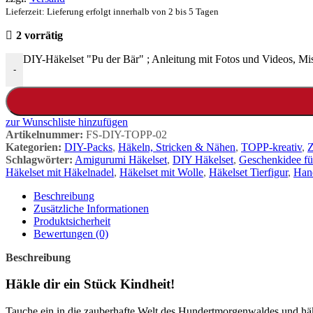
Lieferzeit: Lieferung erfolgt innerhalb von 2 bis 5 Tagen
2 vorrätig
DIY-Häkelset "Pu der Bär" ; Anleitung mit Fotos und Videos, Mi
-
zur Wunschliste hinzufügen
Artikelnummer:
FS-DIY-TOPP-02
Kategorien:
DIY-Packs
,
Häkeln, Stricken & Nähen
,
TOPP-kreativ
,
Z
Schlagwörter:
Amigurumi Häkelset
,
DIY Häkelset
,
Geschenkidee fü
Häkelset mit Häkelnadel
,
Häkelset mit Wolle
,
Häkelset Tierfigur
,
Hand
Beschreibung
Zusätzliche Informationen
Produktsicherheit
Bewertungen (0)
Beschreibung
Häkle dir ein Stück Kindheit!
Tauche ein in die zauberhafte Welt des Hundertmorgenwaldes und hä