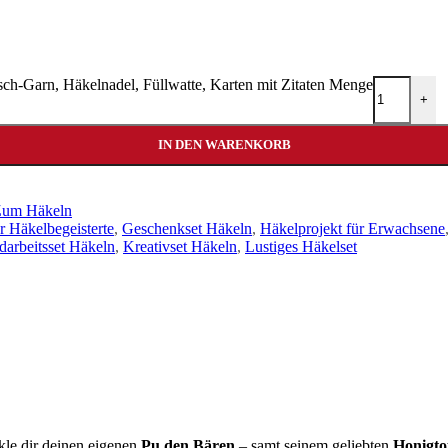
sch-Garn, Häkelnadel, Füllwatte, Karten mit Zitaten Menge
+
IN DEN WARENKORB
um Häkeln
r Häkelbegeisterte
,
Geschenkset Häkeln
,
Häkelprojekt für Erwachsene
arbeitsset Häkeln
,
Kreativset Häkeln
,
Lustiges Häkelset
kle dir deinen eigenen
Pu den Bären
– samt seinem geliebten
Honigto