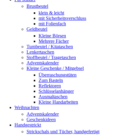
Brustbeutel
klein & leicht
mit Sicherheitsverschluss
mit Folienfach
Geldbeutel
Kleine Börsen
Mehrere Fächer
Turnbeutel / Kitataschen
Lenkertaschen
Stoffbeutel / Tragetaschen
Adventskalender
Kleine Geschenke / Mitgebsel
Überraschungstüten
Zum Basteln
Reflektoren
Schlüsselanhänger
Ausmaltaschen
Kleine Handarbeiten
Weihnachten
Adventskalender
Geschenkideen
Handgestrickt
Strickschals und Tücher, handgefertigt