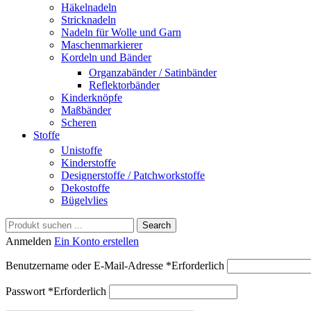
Häkelnadeln
Stricknadeln
Nadeln für Wolle und Garn
Maschenmarkierer
Kordeln und Bänder
Organzabänder / Satinbänder
Reflektorbänder
Kinderknöpfe
Maßbänder
Scheren
Stoffe
Unistoffe
Kinderstoffe
Designerstoffe / Patchworkstoffe
Dekostoffe
Bügelvlies
Search
Anmelden
Ein Konto erstellen
Benutzername oder E-Mail-Adresse
*
Erforderlich
Passwort
*
Erforderlich