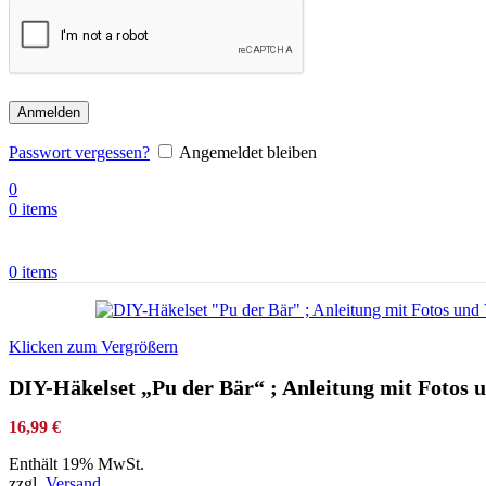
Anmelden
Passwort vergessen?
Angemeldet bleiben
0
0
items
0
items
Klicken zum Vergrößern
DIY-Häkelset „Pu der Bär“ ; Anleitung mit Fotos 
16,99
€
Enthält 19% MwSt.
zzgl.
Versand