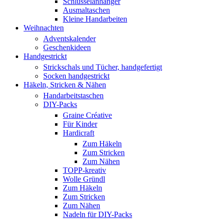
Schlüsselanhänger
Ausmaltaschen
Kleine Handarbeiten
Weihnachten
Adventskalender
Geschenkideen
Handgestrickt
Strickschals und Tücher, handgefertigt
Socken handgestrickt
Häkeln, Stricken & Nähen
Handarbeitstaschen
DIY-Packs
Graine Créative
Für Kinder
Hardicraft
Zum Häkeln
Zum Stricken
Zum Nähen
TOPP-kreativ
Wolle Gründl
Zum Häkeln
Zum Stricken
Zum Nähen
Nadeln für DIY-Packs