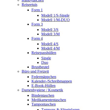
Handytaschen
Reiseetuis
Form 1
Modell 1/S-Single
Modell 1/M-DUO
Form 3
Modell 3/S
Modell 3/M
Form 4
Modell 4/S
Modell 4/M
Reisepasshüllen
Single
Duo
Brustbeutel
Büro und Freizeit
Federmäppchen
Kalender-/Schreibmappen
E-Book-Hüllen
Damenhygiene / Kosmetik
Bindentaschen
Medikamententaschen
Tampontaschen
Tampons & Slipeinlagen