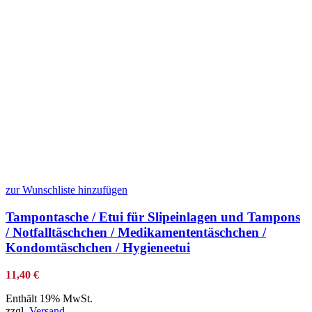
zur Wunschliste hinzufügen
Tampontasche / Etui für Slipeinlagen und Tampons
/ Notfalltäschchen / Medikamententäschchen /
Kondomtäschchen / Hygieneetui
11,40
€
Enthält 19% MwSt.
zzgl.
Versand