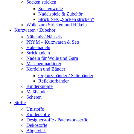
Socken stricken
Sockenwolle
Nadelspiele & Zubehör
Strick-Sets „Socken stricken“
Wolle zum Stricken und Häkeln
Kurzwaren / Zubehör
Nähetuis / Nähsets
PRYM – Kurzwaren & Sets
Häkelnadeln
Stricknadeln
Nadeln für Wolle und Garn
Maschenmarkierer
Kordeln und Bänder
Organzabänder / Satinbänder
Reflektorbänder
Kinderknöpfe
Maßbänder
Scheren
Stoffe
Unistoffe
Kinderstoffe
Designerstoffe / Patchworkstoffe
Dekostoffe
Bügelvlies