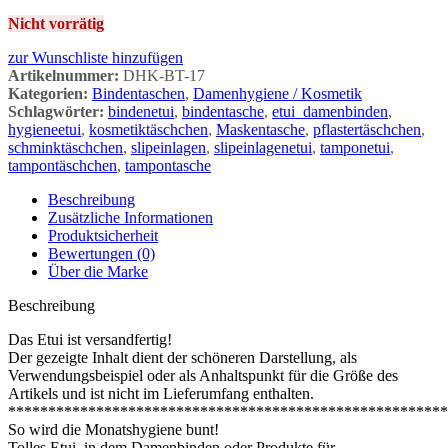
Nicht vorrätig
zur Wunschliste hinzufügen
Artikelnummer:
DHK-BT-17
Kategorien:
Bindentaschen
,
Damenhygiene / Kosmetik
Schlagwörter:
bindenetui
,
bindentasche
,
etui_damenbinden
,
hygieneetui
,
kosmetiktäschchen
,
Maskentasche
,
pflastertäschchen
,
schminktäschchen
,
slipeinlagen
,
slipeinlagenetui
,
tamponetui
,
tampontäschchen
,
tampontasche
Beschreibung
Zusätzliche Informationen
Produktsicherheit
Bewertungen (0)
Über die Marke
Beschreibung
Das Etui ist versandfertig!
Der gezeigte Inhalt dient der schöneren Darstellung, als
Verwendungsbeispiel oder als Anhaltspunkt für die Größe des
Artikels und ist nicht im Lieferumfang enthalten.
*******************************************************
So wird die Monatshygiene bunt!
Tolles Etui, in dem Damenbinden oder Produkte für