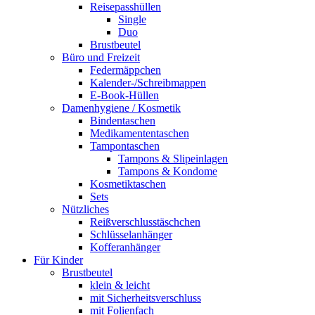
Reisepasshüllen
Single
Duo
Brustbeutel
Büro und Freizeit
Federmäppchen
Kalender-/Schreibmappen
E-Book-Hüllen
Damenhygiene / Kosmetik
Bindentaschen
Medikamententaschen
Tampontaschen
Tampons & Slipeinlagen
Tampons & Kondome
Kosmetiktaschen
Sets
Nützliches
Reißverschlusstäschchen
Schlüsselanhänger
Kofferanhänger
Für Kinder
Brustbeutel
klein & leicht
mit Sicherheitsverschluss
mit Folienfach