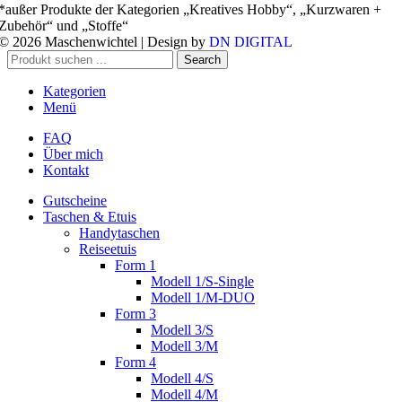
*außer Produkte der Kategorien „Kreatives Hobby“, „Kurzwaren +
Zubehör“ und „Stoffe“
© 2026 Maschenwichtel | Design by
DN DIGITAL
Search
Kategorien
Menü
FAQ
Über mich
Kontakt
Gutscheine
Taschen & Etuis
Handytaschen
Reiseetuis
Form 1
Modell 1/S-Single
Modell 1/M-DUO
Form 3
Modell 3/S
Modell 3/M
Form 4
Modell 4/S
Modell 4/M