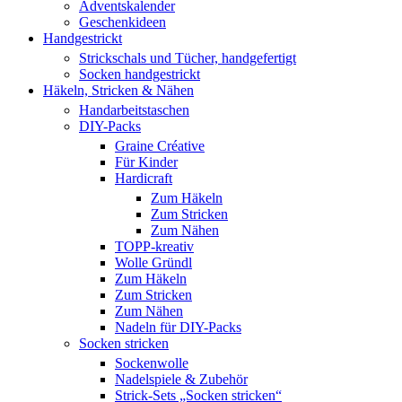
Adventskalender
Geschenkideen
Handgestrickt
Strickschals und Tücher, handgefertigt
Socken handgestrickt
Häkeln, Stricken & Nähen
Handarbeitstaschen
DIY-Packs
Graine Créative
Für Kinder
Hardicraft
Zum Häkeln
Zum Stricken
Zum Nähen
TOPP-kreativ
Wolle Gründl
Zum Häkeln
Zum Stricken
Zum Nähen
Nadeln für DIY-Packs
Socken stricken
Sockenwolle
Nadelspiele & Zubehör
Strick-Sets „Socken stricken“