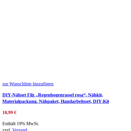
zur Wunschliste hinzufügen
DIY-Nähset Filz „Regenbogenrassel rosa“, Nähkit,
Materialpackung, Nähpaket, Handarbeitsset, DIY-Kit
10,99
€
Enthält 19% MwSt.
zzgl.
Versand