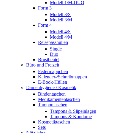
Modell 1/M-DUO
Form 3
Modell 3/S
Modell 3/M
Form 4
Modell 4/S
Modell 4/M
Reisepasshüllen
Single
Duo
Brustbeutel
Büro und Freizeit
Federmäppchen
Kalender-/Schreibmappen
E-Book-Hüllen
Damenhygiene / Kosmetik
Bindentaschen
Medikamententaschen
Tampontaschen
Tampons & Slipeinlagen
Tampons & Kondome
Kosmetiktaschen
Sets
Nützliches