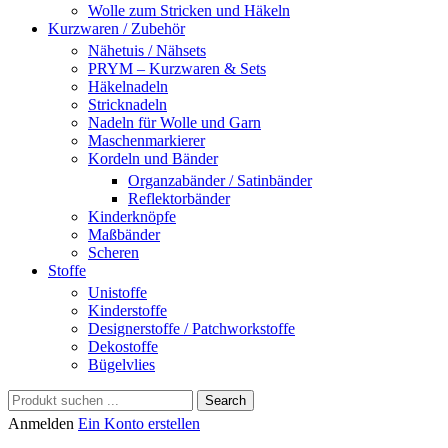
Wolle zum Stricken und Häkeln
Kurzwaren / Zubehör
Nähetuis / Nähsets
PRYM – Kurzwaren & Sets
Häkelnadeln
Stricknadeln
Nadeln für Wolle und Garn
Maschenmarkierer
Kordeln und Bänder
Organzabänder / Satinbänder
Reflektorbänder
Kinderknöpfe
Maßbänder
Scheren
Stoffe
Unistoffe
Kinderstoffe
Designerstoffe / Patchworkstoffe
Dekostoffe
Bügelvlies
Search
Anmelden
Ein Konto erstellen