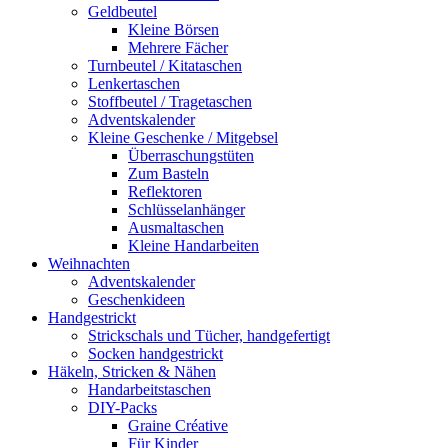
Geldbeutel
Kleine Börsen
Mehrere Fächer
Turnbeutel / Kitataschen
Lenkertaschen
Stoffbeutel / Tragetaschen
Adventskalender
Kleine Geschenke / Mitgebsel
Überraschungstüten
Zum Basteln
Reflektoren
Schlüsselanhänger
Ausmaltaschen
Kleine Handarbeiten
Weihnachten
Adventskalender
Geschenkideen
Handgestrickt
Strickschals und Tücher, handgefertigt
Socken handgestrickt
Häkeln, Stricken & Nähen
Handarbeitstaschen
DIY-Packs
Graine Créative
Für Kinder