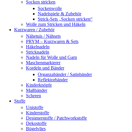
Socken stricken
Sockenwolle
Nadelspiele & Zubehör
Strick-Sets „Socken stricken“
Wolle zum Stricken und Häkeln
Kurzwaren / Zubehör
Nähetuis / Nähsets
PRYM – Kurzwaren & Sets
Häkelnadeln
Stricknadeln
Nadeln für Wolle und Garn
Maschenmarkierer
Kordeln und Bänder
Organzabänder / Satinbänder
Reflektorbänder
Kinderknöpfe
Maßbänder
Scheren
Stoffe
Unistoffe
Kinderstoffe
Designerstoffe / Patchworkstoffe
Dekostoffe
Bügelvlies