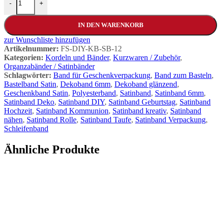
-
+
IN DEN WARENKORB
zur Wunschliste hinzufügen
Artikelnummer:
FS-DIY-KB-SB-12
Kategorien:
Kordeln und Bänder
,
Kurzwaren / Zubehör
,
Organzabänder / Satinbänder
Schlagwörter:
Band für Geschenkverpackung
,
Band zum Basteln
,
Bastelband Satin
,
Dekoband 6mm
,
Dekoband glänzend
,
Geschenkband Satin
,
Polyesterband
,
Satinband
,
Satinband 6mm
,
Satinband Deko
,
Satinband DIY
,
Satinband Geburtstag
,
Satinband
Hochzeit
,
Satinband Kommunion
,
Satinband kreativ
,
Satinband
nähen
,
Satinband Rolle
,
Satinband Taufe
,
Satinband Verpackung
,
Schleifenband
Ähnliche Produkte