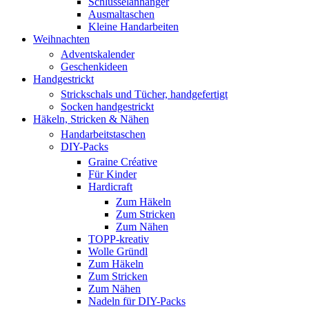
Schlüsselanhänger
Ausmaltaschen
Kleine Handarbeiten
Weihnachten
Adventskalender
Geschenkideen
Handgestrickt
Strickschals und Tücher, handgefertigt
Socken handgestrickt
Häkeln, Stricken & Nähen
Handarbeitstaschen
DIY-Packs
Graine Créative
Für Kinder
Hardicraft
Zum Häkeln
Zum Stricken
Zum Nähen
TOPP-kreativ
Wolle Gründl
Zum Häkeln
Zum Stricken
Zum Nähen
Nadeln für DIY-Packs