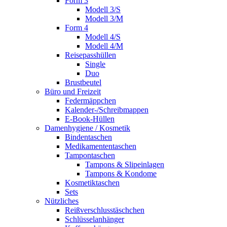
Form 3
Modell 3/S
Modell 3/M
Form 4
Modell 4/S
Modell 4/M
Reisepasshüllen
Single
Duo
Brustbeutel
Büro und Freizeit
Federmäppchen
Kalender-/Schreibmappen
E-Book-Hüllen
Damenhygiene / Kosmetik
Bindentaschen
Medikamententaschen
Tampontaschen
Tampons & Slipeinlagen
Tampons & Kondome
Kosmetiktaschen
Sets
Nützliches
Reißverschlusstäschchen
Schlüsselanhänger