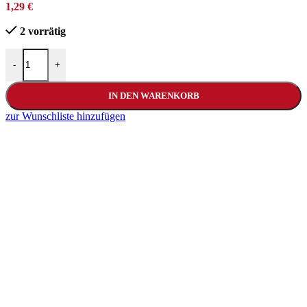
1,29
€
2 vorrätig
-
+
IN DEN WARENKORB
zur Wunschliste hinzufügen