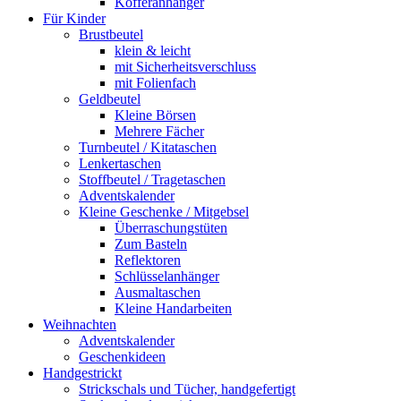
Kofferanhänger
Für Kinder
Brustbeutel
klein & leicht
mit Sicherheitsverschluss
mit Folienfach
Geldbeutel
Kleine Börsen
Mehrere Fächer
Turnbeutel / Kitataschen
Lenkertaschen
Stoffbeutel / Tragetaschen
Adventskalender
Kleine Geschenke / Mitgebsel
Überraschungstüten
Zum Basteln
Reflektoren
Schlüsselanhänger
Ausmaltaschen
Kleine Handarbeiten
Weihnachten
Adventskalender
Geschenkideen
Handgestrickt
Strickschals und Tücher, handgefertigt