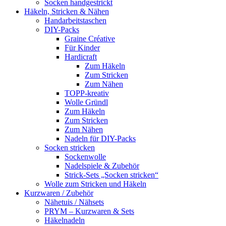
Socken handgestrickt
Häkeln, Stricken & Nähen
Handarbeitstaschen
DIY-Packs
Graine Créative
Für Kinder
Hardicraft
Zum Häkeln
Zum Stricken
Zum Nähen
TOPP-kreativ
Wolle Gründl
Zum Häkeln
Zum Stricken
Zum Nähen
Nadeln für DIY-Packs
Socken stricken
Sockenwolle
Nadelspiele & Zubehör
Strick-Sets „Socken stricken“
Wolle zum Stricken und Häkeln
Kurzwaren / Zubehör
Nähetuis / Nähsets
PRYM – Kurzwaren & Sets
Häkelnadeln