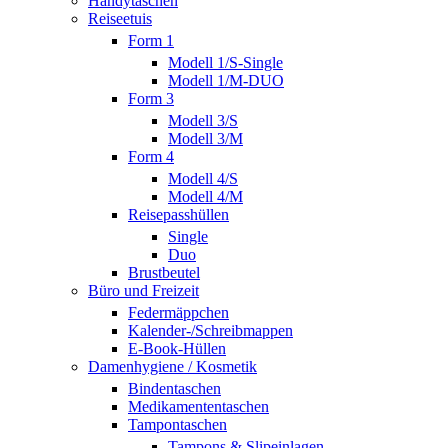
Handytaschen
Reiseetuis
Form 1
Modell 1/S-Single
Modell 1/M-DUO
Form 3
Modell 3/S
Modell 3/M
Form 4
Modell 4/S
Modell 4/M
Reisepasshüllen
Single
Duo
Brustbeutel
Büro und Freizeit
Federmäppchen
Kalender-/Schreibmappen
E-Book-Hüllen
Damenhygiene / Kosmetik
Bindentaschen
Medikamententaschen
Tampontaschen
Tampons & Slipeinlagen