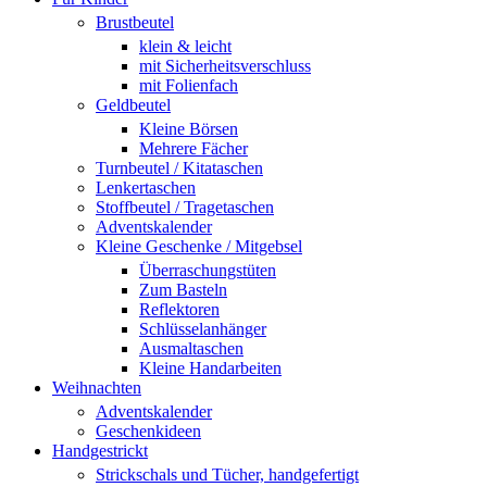
Brustbeutel
klein & leicht
mit Sicherheitsverschluss
mit Folienfach
Geldbeutel
Kleine Börsen
Mehrere Fächer
Turnbeutel / Kitataschen
Lenkertaschen
Stoffbeutel / Tragetaschen
Adventskalender
Kleine Geschenke / Mitgebsel
Überraschungstüten
Zum Basteln
Reflektoren
Schlüsselanhänger
Ausmaltaschen
Kleine Handarbeiten
Weihnachten
Adventskalender
Geschenkideen
Handgestrickt
Strickschals und Tücher, handgefertigt