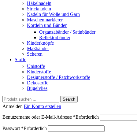
Häkelnadeln
Stricknadeln
Nadeln für Wolle und Garn
Maschenmarkierer
Kordeln und Bänder
Organzabänder / Satinbänder
Reflektorbänder
Kinderknöpfe
Maßbänder
Scheren
Stoffe
Unistoffe
Kinderstoffe
Designerstoffe / Patchworkstoffe
Dekostoffe
Bügelvlies
Search
Anmelden
Ein Konto erstellen
Benutzername oder E-Mail-Adresse
*
Erforderlich
Passwort
*
Erforderlich