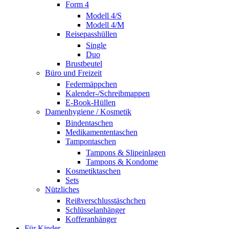
Form 4
Modell 4/S
Modell 4/M
Reisepasshüllen
Single
Duo
Brustbeutel
Büro und Freizeit
Federmäppchen
Kalender-/Schreibmappen
E-Book-Hüllen
Damenhygiene / Kosmetik
Bindentaschen
Medikamententaschen
Tampontaschen
Tampons & Slipeinlagen
Tampons & Kondome
Kosmetiktaschen
Sets
Nützliches
Reißverschlusstäschchen
Schlüsselanhänger
Kofferanhänger
Für Kinder