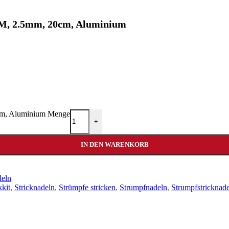
UM, 2.5mm, 20cm, Aluminium
cm, Aluminium Menge
+
IN DEN WARENKORB
deln
kkit
,
Stricknadeln
,
Strümpfe stricken
,
Strumpfnadeln
,
Strumpfstricknad