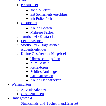
Brustbeutel
klein & leicht
mit Sicherheitsverschluss
mit Folienfach
Geldbeutel
Kleine Börsen
Mehrere Fächer
Turnbeutel / Kitataschen
Lenkertaschen
Stoffbeutel / Tragetaschen
Adventskalender
Kleine Geschenke / Mitgebsel
Überraschungstüten
Zum Basteln
Reflektoren
Schlüsselanhänger
Ausmaltaschen
Kleine Handarbeiten
Weihnachten
Adventskalender
Geschenkideen
Handgestrickt
Strickschals und Tücher, handgefertigt