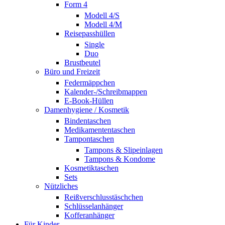
Form 4
Modell 4/S
Modell 4/M
Reisepasshüllen
Single
Duo
Brustbeutel
Büro und Freizeit
Federmäppchen
Kalender-/Schreibmappen
E-Book-Hüllen
Damenhygiene / Kosmetik
Bindentaschen
Medikamententaschen
Tampontaschen
Tampons & Slipeinlagen
Tampons & Kondome
Kosmetiktaschen
Sets
Nützliches
Reißverschlusstäschchen
Schlüsselanhänger
Kofferanhänger
Für Kinder