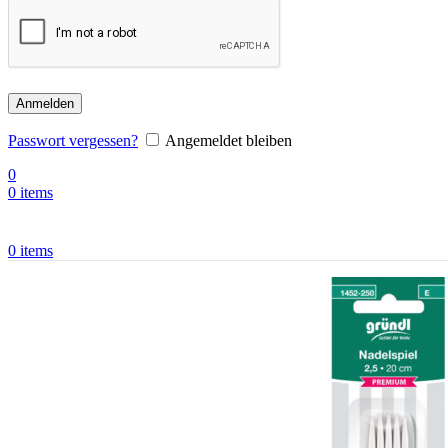
Anmelden
Passwort vergessen?
Angemeldet bleiben
0
0
items
0
items