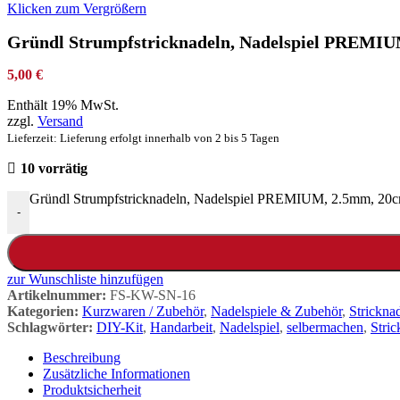
Klicken zum Vergrößern
Gründl Strumpfstricknadeln, Nadelspiel PREMI
5,00
€
Enthält 19% MwSt.
zzgl.
Versand
Lieferzeit: Lieferung erfolgt innerhalb von 2 bis 5 Tagen
10 vorrätig
Gründl Strumpfstricknadeln, Nadelspiel PREMIUM, 2.5mm, 20
-
zur Wunschliste hinzufügen
Artikelnummer:
FS-KW-SN-16
Kategorien:
Kurzwaren / Zubehör
,
Nadelspiele & Zubehör
,
Strickna
Schlagwörter:
DIY-Kit
,
Handarbeit
,
Nadelspiel
,
selbermachen
,
Stric
Beschreibung
Zusätzliche Informationen
Produktsicherheit