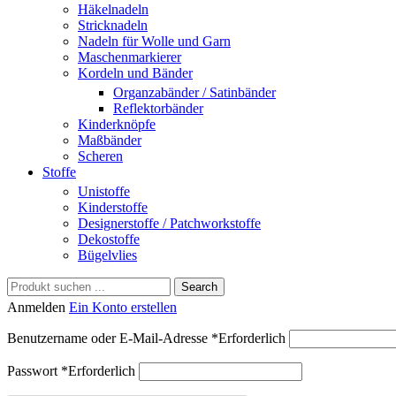
Häkelnadeln
Stricknadeln
Nadeln für Wolle und Garn
Maschenmarkierer
Kordeln und Bänder
Organzabänder / Satinbänder
Reflektorbänder
Kinderknöpfe
Maßbänder
Scheren
Stoffe
Unistoffe
Kinderstoffe
Designerstoffe / Patchworkstoffe
Dekostoffe
Bügelvlies
Search
Anmelden
Ein Konto erstellen
Benutzername oder E-Mail-Adresse
*
Erforderlich
Passwort
*
Erforderlich