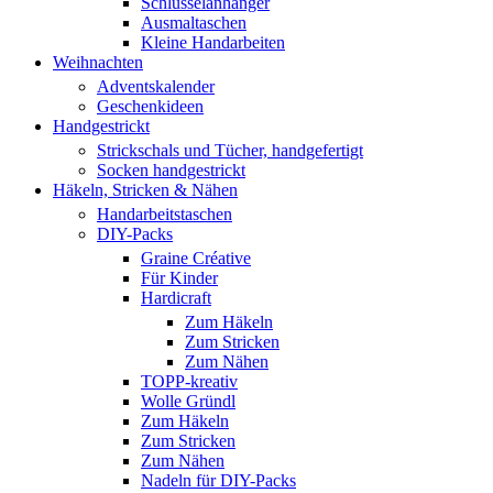
Schlüsselanhänger
Ausmaltaschen
Kleine Handarbeiten
Weihnachten
Adventskalender
Geschenkideen
Handgestrickt
Strickschals und Tücher, handgefertigt
Socken handgestrickt
Häkeln, Stricken & Nähen
Handarbeitstaschen
DIY-Packs
Graine Créative
Für Kinder
Hardicraft
Zum Häkeln
Zum Stricken
Zum Nähen
TOPP-kreativ
Wolle Gründl
Zum Häkeln
Zum Stricken
Zum Nähen
Nadeln für DIY-Packs