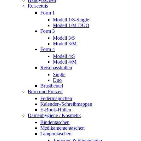
Handytaschen
Reiseetuis
Form 1
Modell 1/S-Single
Modell 1/M-DUO
Form 3
Modell 3/S
Modell 3/M
Form 4
Modell 4/S
Modell 4/M
Reisepasshüllen
Single
Duo
Brustbeutel
Büro und Freizeit
Federmäppchen
Kalender-/Schreibmappen
E-Book-Hüllen
Damenhygiene / Kosmetik
Bindentaschen
Medikamententaschen
Tampontaschen
Tampons & Slipeinlagen