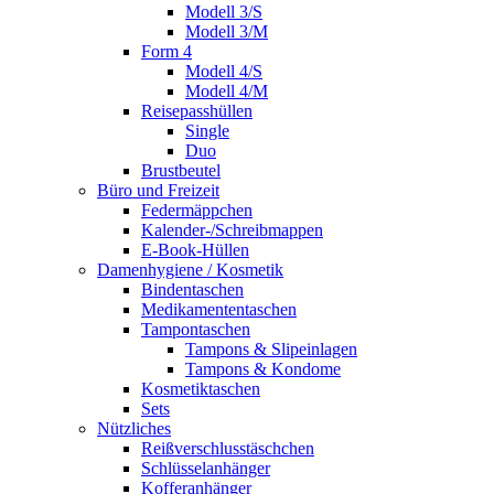
Modell 3/S
Modell 3/M
Form 4
Modell 4/S
Modell 4/M
Reisepasshüllen
Single
Duo
Brustbeutel
Büro und Freizeit
Federmäppchen
Kalender-/Schreibmappen
E-Book-Hüllen
Damenhygiene / Kosmetik
Bindentaschen
Medikamententaschen
Tampontaschen
Tampons & Slipeinlagen
Tampons & Kondome
Kosmetiktaschen
Sets
Nützliches
Reißverschlusstäschchen
Schlüsselanhänger
Kofferanhänger