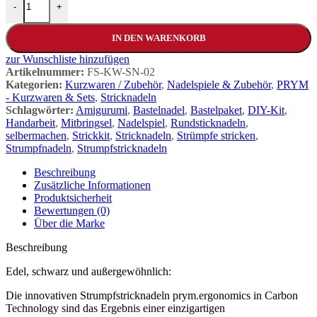
-
+
IN DEN WARENKORB
zur Wunschliste hinzufügen
Artikelnummer:
FS-KW-SN-02
Kategorien:
Kurzwaren / Zubehör
,
Nadelspiele & Zubehör
,
PRYM
- Kurzwaren & Sets
,
Stricknadeln
Schlagwörter:
Amigurumi
,
Bastelnadel
,
Bastelpaket
,
DIY-Kit
,
Handarbeit
,
Mitbringsel
,
Nadelspiel
,
Rundsticknadeln
,
selbermachen
,
Strickkit
,
Stricknadeln
,
Strümpfe stricken
,
Strumpfnadeln
,
Strumpfstricknadeln
Beschreibung
Zusätzliche Informationen
Produktsicherheit
Bewertungen (0)
Über die Marke
Beschreibung
Edel, schwarz und außergewöhnlich:
Die innovativen Strumpfstricknadeln prym.ergonomics in Carbon
Technology sind das Ergebnis einer einzigartigen