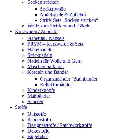
Socken stricken
Sockenwolle
Nadelspiele & Zubehör
Strick-Sets „Socken stricken“
Wolle zum Stricken und Häkeln
Kurzwaren / Zubehör
Nähetuis / Nähsets
PRYM – Kurzwaren & Sets
Häkelnadeln
Stricknadeln
Nadeln für Wolle und Garn
Maschenmarkierer
Kordeln und Bänder
Organzabänder / Satinbänder
Reflektorbänder
Kinderknöpfe
Maßbänder
Scheren
Stoffe
Unistoffe
Kinderstoffe
Designerstoffe / Patchworkstoffe
Dekostoffe
Bügelvlies