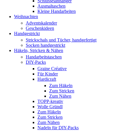
Schlüsselanhänger
Ausmaltaschen
Kleine Handarbeiten
Weihnachten
Adventskalender
Geschenkideen
Handgestrickt
Strickschals und Tücher, handgefertigt
Socken handgestrickt
Häkeln, Stricken & Nähen
Handarbeitstaschen
DIY-Packs
Graine Créative
Für Kinder
Hardicraft
Zum Häkeln
Zum Stricken
Zum Nähen
TOPP-kreativ
Wolle Gründl
Zum Häkeln
Zum Stricken
Zum Nähen
Nadeln für DIY-Packs