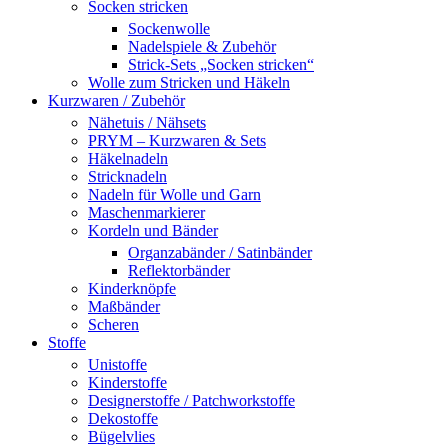
Socken stricken
Sockenwolle
Nadelspiele & Zubehör
Strick-Sets „Socken stricken“
Wolle zum Stricken und Häkeln
Kurzwaren / Zubehör
Nähetuis / Nähsets
PRYM – Kurzwaren & Sets
Häkelnadeln
Stricknadeln
Nadeln für Wolle und Garn
Maschenmarkierer
Kordeln und Bänder
Organzabänder / Satinbänder
Reflektorbänder
Kinderknöpfe
Maßbänder
Scheren
Stoffe
Unistoffe
Kinderstoffe
Designerstoffe / Patchworkstoffe
Dekostoffe
Bügelvlies