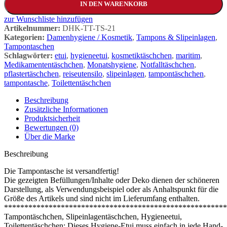
IN DEN WARENKORB
zur Wunschliste hinzufügen
Artikelnummer:
DHK-TT-TS-21
Kategorien:
Damenhygiene / Kosmetik
,
Tampons & Slipeinlagen
,
Tampontaschen
Schlagwörter:
etui
,
hygieneetui
,
kosmetiktäschchen
,
maritim
,
Medikamententäschchen
,
Monatshygiene
,
Notfalltäschchen
,
pflastertäschchen
,
reiseutensilo
,
slipeinlagen
,
tampontäschchen
,
tampontasche
,
Toilettentäschchen
Beschreibung
Zusätzliche Informationen
Produktsicherheit
Bewertungen (0)
Über die Marke
Beschreibung
Die Tampontasche ist versandfertig!
Die gezeigten Befüllungen/Inhalte oder Deko dienen der schöneren
Darstellung, als Verwendungsbeispiel oder als Anhaltspunkt für die
Größe des Artikels und sind nicht im Lieferumfang enthalten.
*******************************************************
Tampontäschchen, Slipeinlagentäschchen, Hygieneetui,
Toilettentäschchen: Dieses Hygiene-Etui muss einfach in jede Hand-