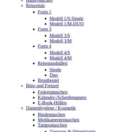
Handytaschen
Reiseetuis
Form 1
Modell 1/S-Single
Modell 1/M-DUO
Form 3
Modell 3/S
Modell 3/M
Form 4
Modell 4/S
Modell 4/M
Reisepasshüllen
Single
Duo
Brustbeutel
Büro und Freizeit
Federmäppchen
Kalender-/Schreibmappen
E-Book-Hüllen
Damenhygiene / Kosmetik
Bindentaschen
Medikamententaschen
Tampontaschen
Tampons & Slipeinlagen