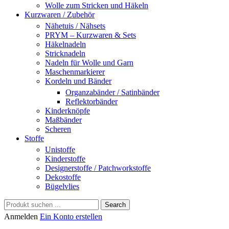
Wolle zum Stricken und Häkeln
Kurzwaren / Zubehör
Nähetuis / Nähsets
PRYM – Kurzwaren & Sets
Häkelnadeln
Stricknadeln
Nadeln für Wolle und Garn
Maschenmarkierer
Kordeln und Bänder
Organzabänder / Satinbänder
Reflektorbänder
Kinderknöpfe
Maßbänder
Scheren
Stoffe
Unistoffe
Kinderstoffe
Designerstoffe / Patchworkstoffe
Dekostoffe
Bügelvlies
Search
Anmelden
Ein Konto erstellen