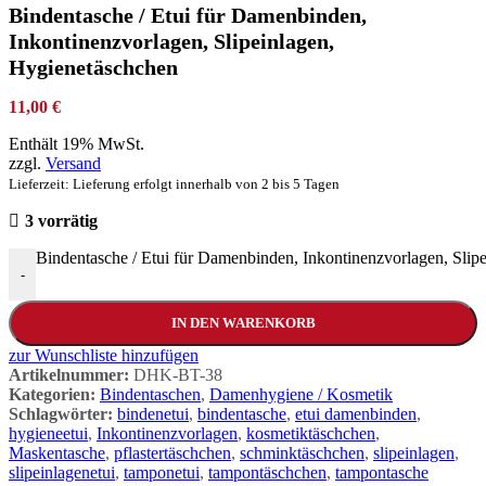
Bindentasche / Etui für Damenbinden,
Inkontinenzvorlagen, Slipeinlagen,
Hygienetäschchen
11,00
€
Enthält 19% MwSt.
zzgl.
Versand
Lieferzeit: Lieferung erfolgt innerhalb von 2 bis 5 Tagen
3 vorrätig
Bindentasche / Etui für Damenbinden, Inkontinenzvorlagen, Sli
-
IN DEN WARENKORB
zur Wunschliste hinzufügen
Artikelnummer:
DHK-BT-38
Kategorien:
Bindentaschen
,
Damenhygiene / Kosmetik
Schlagwörter:
bindenetui
,
bindentasche
,
etui damenbinden
,
hygieneetui
,
Inkontinenzvorlagen
,
kosmetiktäschchen
,
Maskentasche
,
pflastertäschchen
,
schminktäschchen
,
slipeinlagen
,
slipeinlagenetui
,
tamponetui
,
tampontäschchen
,
tampontasche