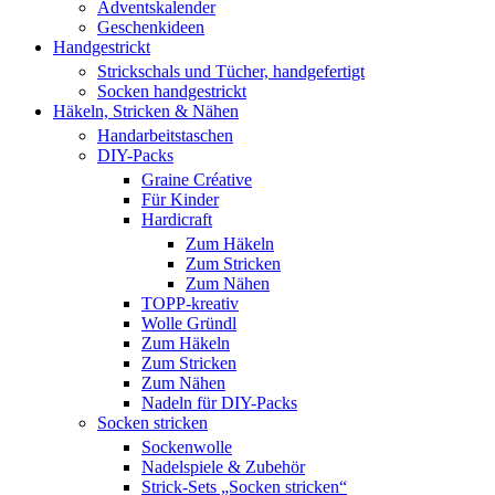
Adventskalender
Geschenkideen
Handgestrickt
Strickschals und Tücher, handgefertigt
Socken handgestrickt
Häkeln, Stricken & Nähen
Handarbeitstaschen
DIY-Packs
Graine Créative
Für Kinder
Hardicraft
Zum Häkeln
Zum Stricken
Zum Nähen
TOPP-kreativ
Wolle Gründl
Zum Häkeln
Zum Stricken
Zum Nähen
Nadeln für DIY-Packs
Socken stricken
Sockenwolle
Nadelspiele & Zubehör
Strick-Sets „Socken stricken“