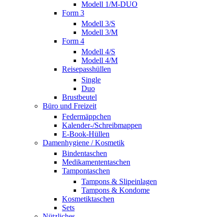
Modell 1/M-DUO
Form 3
Modell 3/S
Modell 3/M
Form 4
Modell 4/S
Modell 4/M
Reisepasshüllen
Single
Duo
Brustbeutel
Büro und Freizeit
Federmäppchen
Kalender-/Schreibmappen
E-Book-Hüllen
Damenhygiene / Kosmetik
Bindentaschen
Medikamententaschen
Tampontaschen
Tampons & Slipeinlagen
Tampons & Kondome
Kosmetiktaschen
Sets
Nützliches