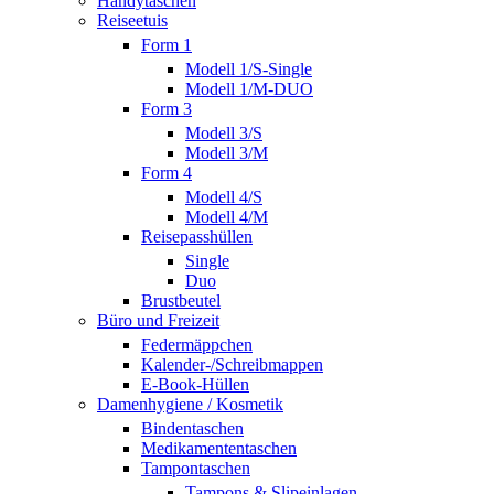
Handytaschen
Reiseetuis
Form 1
Modell 1/S-Single
Modell 1/M-DUO
Form 3
Modell 3/S
Modell 3/M
Form 4
Modell 4/S
Modell 4/M
Reisepasshüllen
Single
Duo
Brustbeutel
Büro und Freizeit
Federmäppchen
Kalender-/Schreibmappen
E-Book-Hüllen
Damenhygiene / Kosmetik
Bindentaschen
Medikamententaschen
Tampontaschen
Tampons & Slipeinlagen