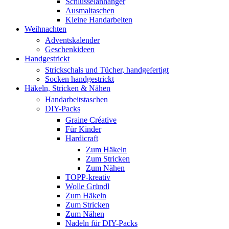
Schlüsselanhänger
Ausmaltaschen
Kleine Handarbeiten
Weihnachten
Adventskalender
Geschenkideen
Handgestrickt
Strickschals und Tücher, handgefertigt
Socken handgestrickt
Häkeln, Stricken & Nähen
Handarbeitstaschen
DIY-Packs
Graine Créative
Für Kinder
Hardicraft
Zum Häkeln
Zum Stricken
Zum Nähen
TOPP-kreativ
Wolle Gründl
Zum Häkeln
Zum Stricken
Zum Nähen
Nadeln für DIY-Packs