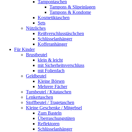
Tampontaschen
Tampons & Slipeinlagen
Tampons & Kondome
Kosmetiktaschen
Sets
Nützliches
Reißverschlusstäschchen
Schlüsselanhänger
Kofferanhänger
Für Kinder
Brustbeutel
klein & leicht
mit Sicherheitsverschluss
mit Folienfach
Geldbeutel
Kleine Börsen
Mehrere Fächer
Turnbeutel / Kitataschen
Lenkertaschen
Stoffbeutel / Tragetaschen
Kleine Geschenke / Mitgebsel
Zum Basteln
Überraschungstüten
Reflektoren
Schlüsselanhänger