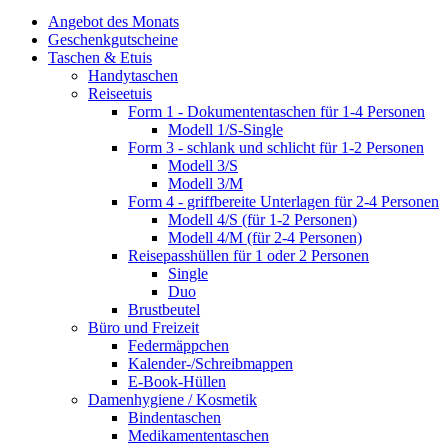
Angebot des Monats
Geschenkgutscheine
Taschen & Etuis
Handytaschen
Reiseetuis
Form 1 - Dokumententaschen für 1-4 Personen
Modell 1/S-Single
Form 3 - schlank und schlicht für 1-2 Personen
Modell 3/S
Modell 3/M
Form 4 - griffbereite Unterlagen für 2-4 Personen
Modell 4/S (für 1-2 Personen)
Modell 4/M (für 2-4 Personen)
Reisepasshüllen für 1 oder 2 Personen
Single
Duo
Brustbeutel
Büro und Freizeit
Federmäppchen
Kalender-/Schreibmappen
E-Book-Hüllen
Damenhygiene / Kosmetik
Bindentaschen
Medikamententaschen